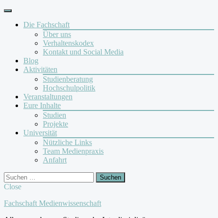
Skip
to
Die Fachschaft
content
Über uns
Verhaltenskodex
Kontakt und Social Media
Blog
Aktivitäten
Studienberatung
Hochschulpolitik
Veranstaltungen
Eure Inhalte
Studien
Projekte
Universität
Nützliche Links
Team Medienpraxis
Anfahrt
Facebook
Instagram
Search
Suchen
nach:
Close
Fachschaft Medienwissenschaft