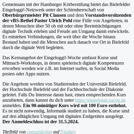
Gemeinsam mit der Hamburger Körberstifung bietet das Bielefelder
Eingeloggt!-Netzwerk unter der Schirmherrschaft von
Oberbürgermeister Pit Clausen
und dem
Vorstandsvorsitzenden
der vBS-Bethel Pastor Ulrich Pohl
eine Fülle von Angeboten, in
denen Menschen über 50 ob mit oder ohne Beeinträchtigungen
digitale Technik erleben und Freude am Umgang damit entwickeln.
Es entstehen Verbindungen, die weit über die Woche hinaus
Bestand haben und die Menschen auch danach vor Ort in Bielefeld
durch die digitale Welt begleiten.
Das Kernangebot der Eingeloggt!-Woche umfasst Kurse und
Mitmach-Workshops, in denen spielerisch digitale Kompetenzen
erworben werden wie z.B. im Internet surfen, in Social Media
posten oder Apps nutzen.
Die Angebote werden von Studierenden der Universität Bielefeld,
der Hochschule Bielefeld und der Fachhochschule der Diakonie
geleitet. Falls Du Interesse daran hast, einen entsprechenden Kurs
anzubieten, dann kannst du dich unter
https://eingeloggt.xacop.de
anmelden.
Ein 90-minütiger Kurs wird mit 100 Euro entlohnt.
Es ist nicht notwendig, Informatik studiert zu haben, die Kurse sind
auf den alltäglichen Umgang mit digitalen Endgeräten ausgelegt.
Der Anmeldeschluss ist der 31.5.2024.
Titelbild von
congerdesign
auf
Pixabay