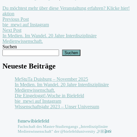
Du möchtest mehr über diese Veranstaltung erfahren? Klicke hier!
aktion
Post
Previous
Previous Post
post:
bie_mewi auf Instagram
navigation
Next Post
In Medien. Im Wandel. 20 Jahre Interdisziplinäre
Medienwissenschaft.
Next
Suchen
Post:
Suchen
Neueste Beiträge
MeStuTa Duisburg – November 2025
In Medien. Im Wandel. 20 Jahre Interdisziplinäre
Medienwissenschaft.
Die Eingeloggt!-Woche in Bielefeld
bie_mewi auf Instagram
Wissenschaftsjahr 2023 – Unser Universum
fsmewibielefeld
Fachschaft des Master-Studiengangs „Interdisziplinäre
Medienwissenschaft“ der @bielefelduniversity 🤳🏼🎬📸