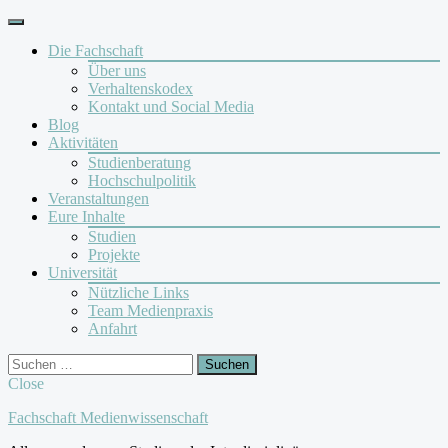
Skip
to
Die Fachschaft
content
Über uns
Verhaltenskodex
Kontakt und Social Media
Blog
Aktivitäten
Studienberatung
Hochschulpolitik
Veranstaltungen
Eure Inhalte
Studien
Projekte
Universität
Nützliche Links
Team Medienpraxis
Anfahrt
Facebook
Instagram
Search
Suchen
nach:
Close
Fachschaft Medienwissenschaft